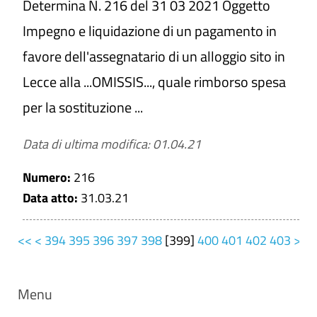
Determina N. 216 del 31 03 2021 Oggetto
Impegno e liquidazione di un pagamento in
favore dell'assegnatario di un alloggio sito in
Lecce alla ...OMISSIS..., quale rimborso spesa
per la sostituzione ...
Data di ultima modifica: 01.04.21
Numero:
216
Data atto:
31.03.21
<<
<
394
395
396
397
398
[
399
]
400
401
402
403
>
>
Menu