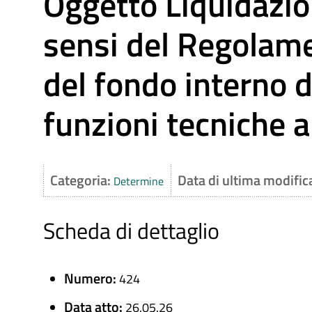
Oggetto Liquidazion
sensi del Regolame
del fondo interno d
funzioni tecniche ar
Categoria:
Data di ultima modific
Determine
Scheda di dettaglio
Numero:
424
Data atto:
26.05.26